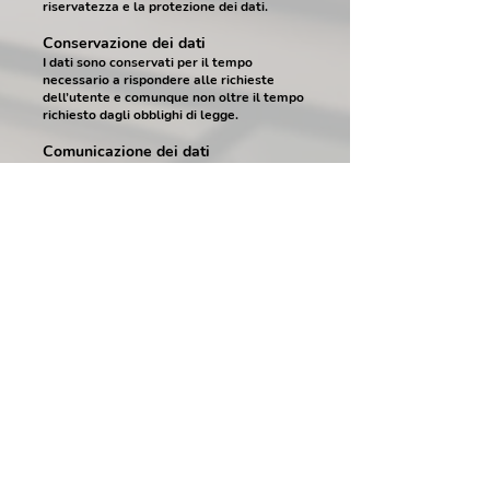
riservatezza e la protezione dei dati.
Conservazione dei dati
I dati sono conservati per il tempo
necessario a rispondere alle richieste
dell’utente e comunque non oltre il tempo
richiesto dagli obblighi di legge.
Comunicazione dei dati
I dati personali non sono diffusi.
Potranno essere comunicati
esclusivamente a fornitori tecnici
necessari al funzionamento del sito
(hosting, gestione piattaforma web).
Diritti dell’interessato
L’utente può esercitare i diritti previsti
dagli articoli 15-22 del GDPR, tra cui:
accesso ai dati personali
rettifica o cancellazione
limitazione del trattamento
opposizione al trattamento
portabilità dei dati
Le richieste possono essere inviate
all’indirizzo email del titolare.
Modifiche alla privacy policy